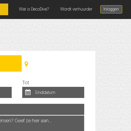
Wat is DecoDive?
Wordt verhuurder
Inloggen
Tot