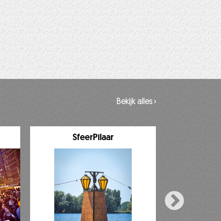
Bekijk alles ›
SfeerPilaar
De U