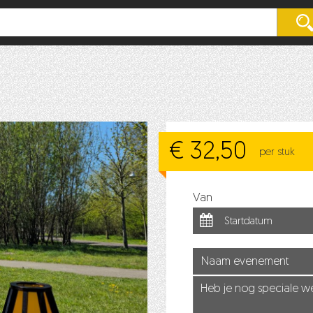
€ 32,50
per stuk
Van