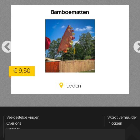
Bamboematten
€ 9,50
Leiden
Veelgestelde vragen
Wordt verhuurder
Over ons
Inloggen
Contact
Privacy policy