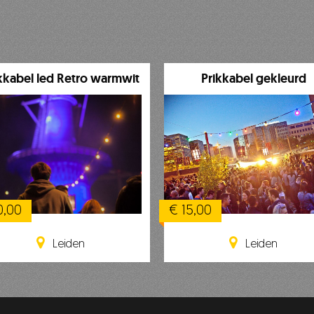
kkabel led Retro warmwit
Prikkabel gekleurd
0,00
€ 15,00
Leiden
Leiden