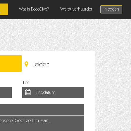
Wat is DecoDive?
Wordt verhuurder
Inloggen
Leiden
Tot