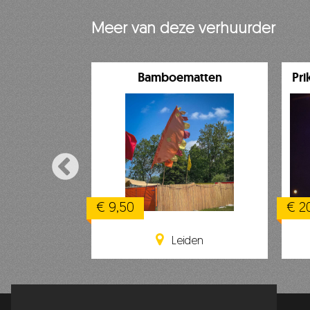
Meer van deze verhuurder
taarns
Bamboematten
Pri
€ 9,50
€ 2
den
Leiden