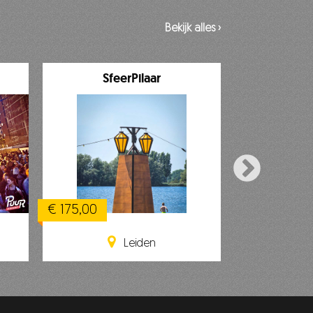
Bekijk alles ›
SfeerPilaar
De U
€ 175,00
€ 795,00
Leiden