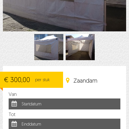
€ 300,00
per stuk
Zaandam
Van
Tot