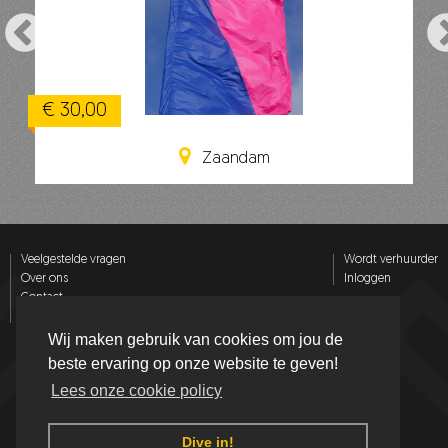
€ 30,00
Zaandam
Veelgestelde vragen
Wordt verhuurder
Over ons
Inloggen
Contact
Privacy policy
Wij maken gebruik van cookies om jou de
Volg ons op
beste ervaring op onze website te geven!
Lees onze cookie policy
Dive in!
Made with
in ROER