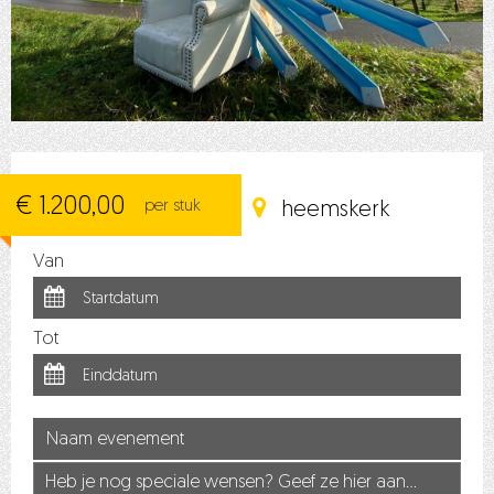
€ 1.200,00
per stuk
heemskerk
Van
Tot