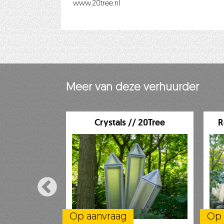
www.20tree.nl
Meer van deze verhuurder
// 20Tree
Crystals // 20Tree
R
Op aanvraag
Op 