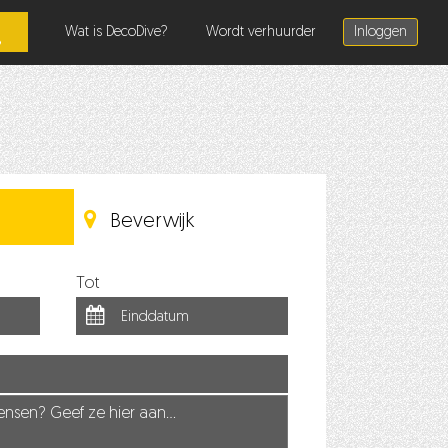
Wat is DecoDive?
Wordt verhuurder
Inloggen
Beverwijk
Tot