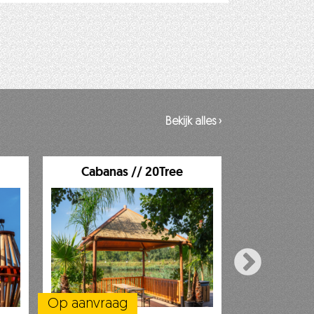
Bekijk alles ›
Cabanas // 20Tree
Front of H
Op aanvraag
Op aanvraa