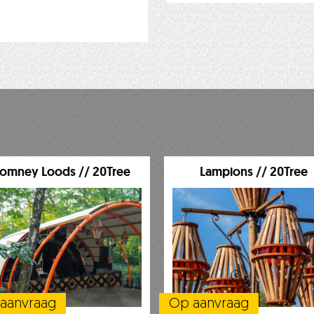
omney Loods // 20Tree
Lampions // 20Tree
aanvraag
Op aanvraag