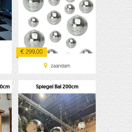
€ 299,00
zaandam
20cm
Spiegel Bal 200cm