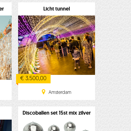
er
Licht tunnel
€ 3.500,00
Amsterdam
Discoballen set 15st mix zilver