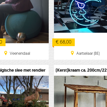
00
€ 68,00
Veenendaal
Aartselaar (BE)
lgische slee met rendier
(Kerst)kraam ca. 200cm/2
L/H