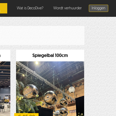
Wat is DecoDive?
Wordt verhuurder
Inloggen
m
Spiegelbal 100cm