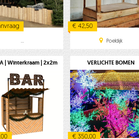
nvraag
€ 42,50
...
Poeldijk
 | Winterkraam | 2x2m
VERLICHTE BOMEN
,00
€ 350,00