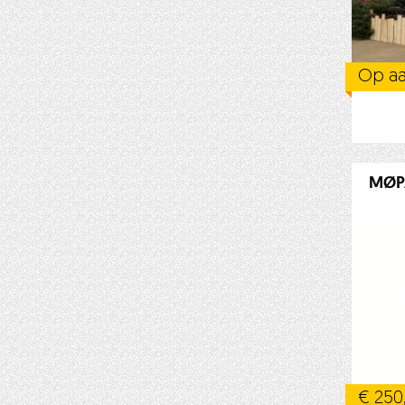
Op aa
MØPA
€ 250