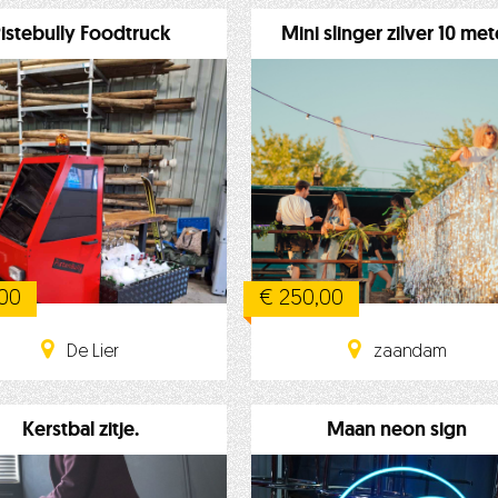
istebully Foodtruck
Mini slinger zilver 10 met
,00
€ 250,00
De Lier
zaandam
Kerstbal zitje.
Maan neon sign