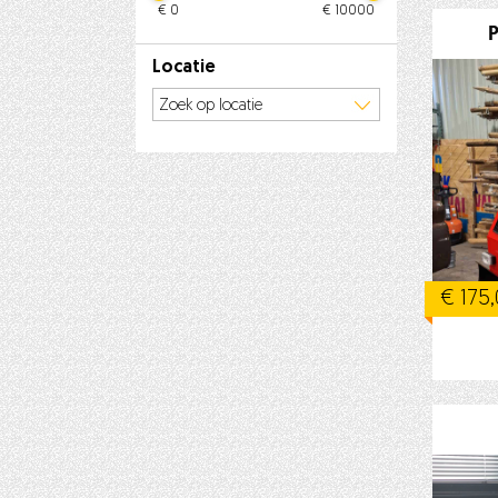
0
10000
P
Locatie
€ 175