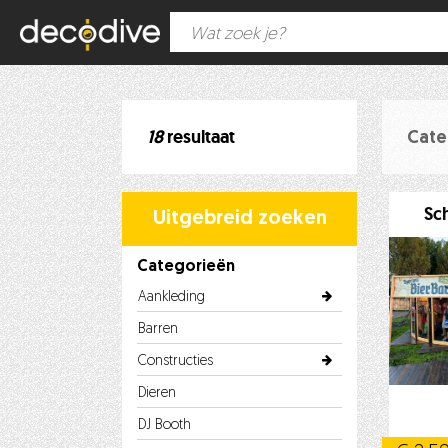
18
resultaat
Cate
Sc
Uitgebreid zoeken
Categorieën
Aankleding
Barren
Constructies
Dieren
DJ Booth