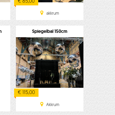
€ 85,00
akkrum
m
Spiegelbal 150cm
€ 115,00
Akkrum