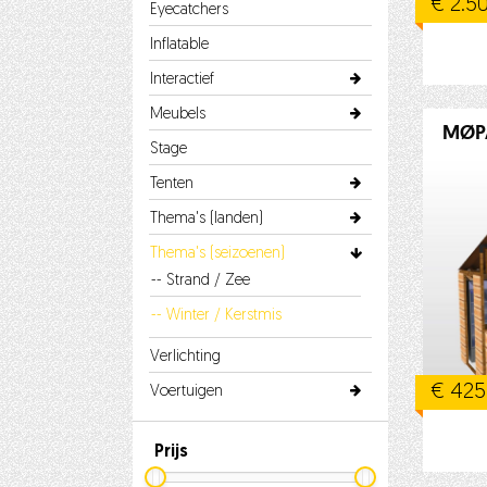
€ 2.5
Eyecatchers
Inflatable
Interactief
Meubels
MØPA
Stage
Tenten
Thema's (landen)
Thema's (seizoenen)
-- Strand / Zee
-- Winter / Kerstmis
Verlichting
€ 425
Voertuigen
Prijs