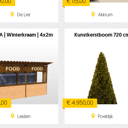
00,00
€ 115,00
De Lier
Akkrum
 | Winterkraam | 4x2m
Kunstkerstboom 720 c
,00
€ 4.950,00
Leiden
Poeldijk